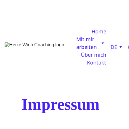
Es knirscht zwischen dir und deinem Co-
Founder? No worries, 
get the Alignment Kit for 
free
Home
Mit mir 
arbeiten
DE
Über mich
Kontakt
Impressum