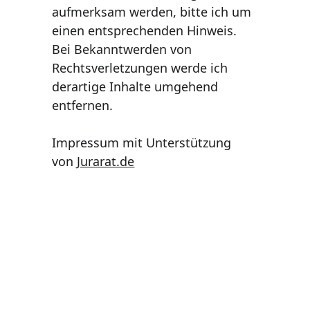
aufmerksam werden, bitte ich um 
einen entsprechenden Hinweis. 
Bei Bekanntwerden von 
Rechtsverletzungen werde ich 
derartige Inhalte umgehend 
entfernen.
Impressum mit Unterstützung 
von 
Jurarat.de
Heike Wirth Coaching
Systemische Coach für 
Startup-Founder in Berlin 
und online (ECA-certified)