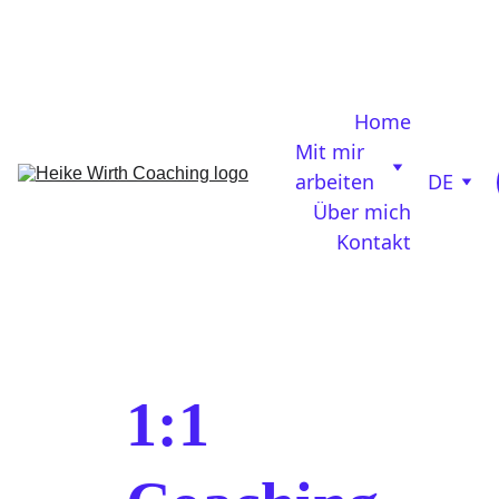
Es knirscht zwischen dir und deinem Co-
Founder? No worries, 
get the Alignment Kit for 
free
Home
Mit mir 
arbeiten
DE
Über mich
Kontakt
1:1 