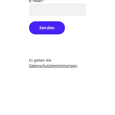
E-Mail*
Senden
Es gelten die 
Datenschutzbestimmungen
.
Heike Wirth Coaching
Systemische Coach für 