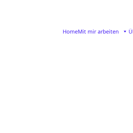
 dir und deinem Co-Founder? No worries, 
get the 
Home
Mit mir arbeiten
Ü