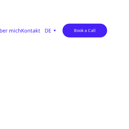
Alignment Kit for free
ber mich
Kontakt
DE
Book a Call